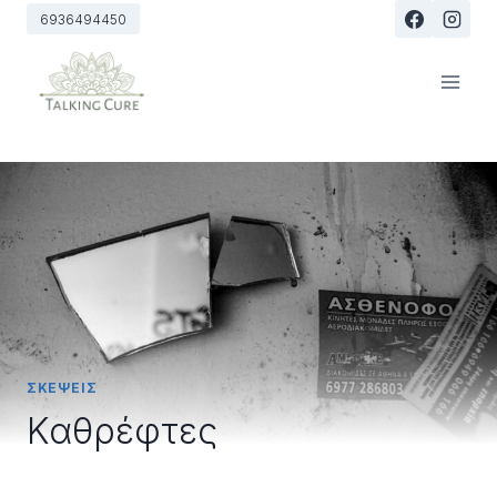
Skip
6936494450
to
content
ΣΚΕΨΕΙΣ
Καθρέφτες