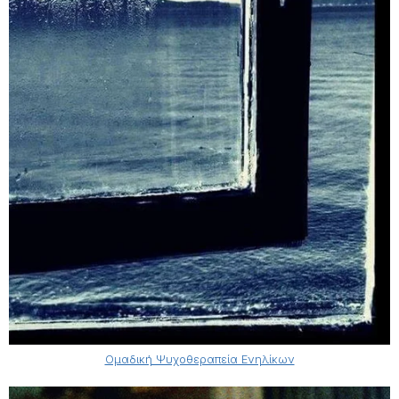
Ομαδική Ψυχοθεραπεία Ενηλίκων