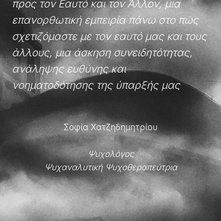
προς τον Εαυτό και τον Άλλον, μια
επανορθωτική εμπειρία πάνω στο πώς
σχετιζόμαστε με τον εαυτό μας και τους
άλλους, μια άσκηση συνειδητότητας,
ανάληψης ευθύνης και
νοηματοδότησης της ύπαρξής μας
Σοφία Χατζηδημητρίου
Ψυχολόγος
Ψυχαναλυτική Ψυχοθεραπεύτρια