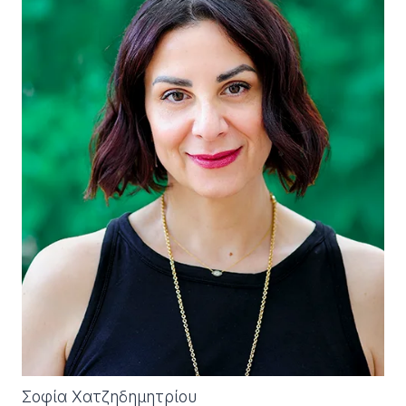
Σοφία Χατζηδημητρίου