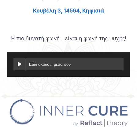
Κουβέλη 3, 14564, Κηφισιά
Η πιο δυνατή φωνή .. είναι η φωνή της ψυχής!
Εδώ ακούς .. μέσα σου