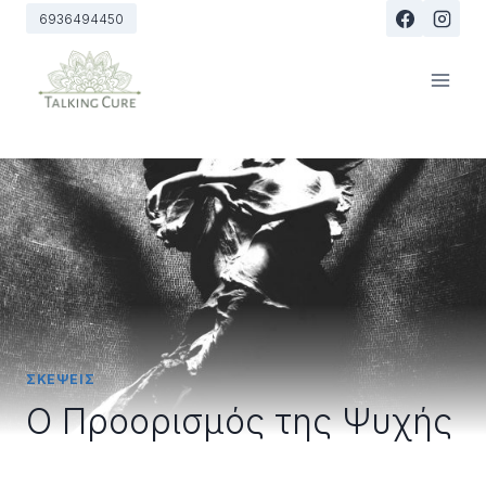
Skip
6936494450
to
content
ΣΚΕΨΕΙΣ
Ο Προορισμός της Ψυχής