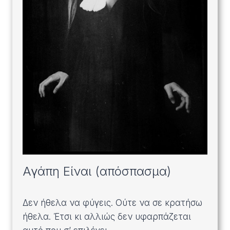
Αγάπη Είναι (απόσπασμα)
Δεν ήθελα να φύγεις. Ούτε να σε κρατήσω
ήθελα. Έτσι κι αλλιώς δεν υφαρπάζεται