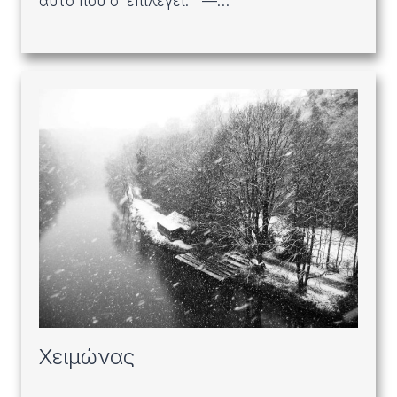
αυτό που σ’ επιλέγει. —…
Χειμώνας