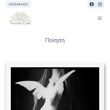
Skip
6936494450
to
content
Ποίηση