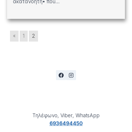
ακατανόητη• που…
«
1
2
Τηλέφωνο, Viber, WhatsApp
6936494450